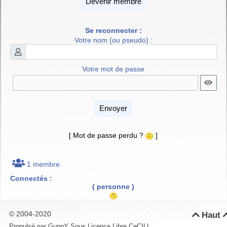
Devenir membre
Se reconnecter :
Votre nom (ou pseudo) :
Votre mot de passe
Envoyer
[ Mot de passe perdu ?
]
1 membre
Connectés :
( personne )
© 2004-2020
Haut

Propulsé par GuppY
Sous Licence Libre CeCILL