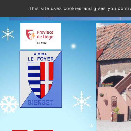
This site uses cookies and gives you contr
Le Foyer ASBL de Bierset est