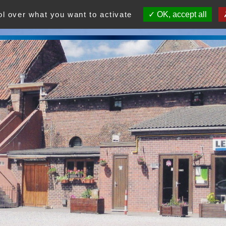
ol over what you want to activate
OK, accept all
 un centre d'agrément social et culturel. Venez nombreux 