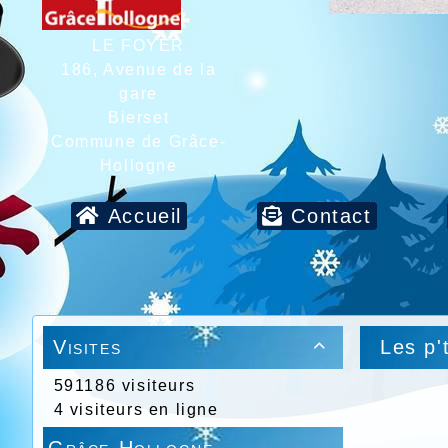
LE FOYER
186, Avenue de la
gare
Bierset
Commune de Grâce-
Hollogne
Accueil
Contact
Visites
Les p'

591186 visiteurs
4 visiteurs en ligne
Grâce-Hollogne