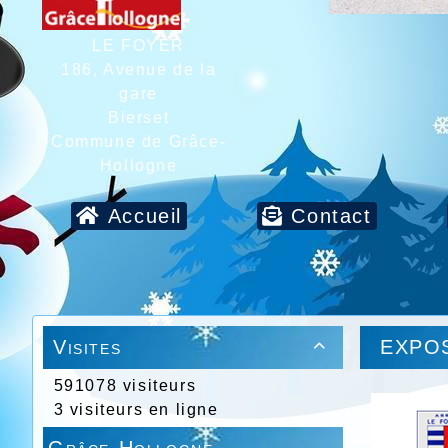
LE FOYER
186, Avenue de la
gare
Bierset
Commune de Grâce-
Hollogne
Accueil
Contact
Visites
EXPOS

591078 visiteurs
3 visiteurs en ligne
Grâce-Hollogne