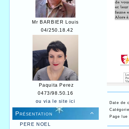
Mr BARBIER Louis
04/250.18.42
Paquita Perez
0473/98.50.16
ou via le site
ici
Date de 
Catégori
Présentation

Page lu
PERE NOEL