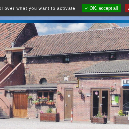
ol over what you want to activate
OK, accept all
 est un centre d'agrément social et culturel. Venez nombr