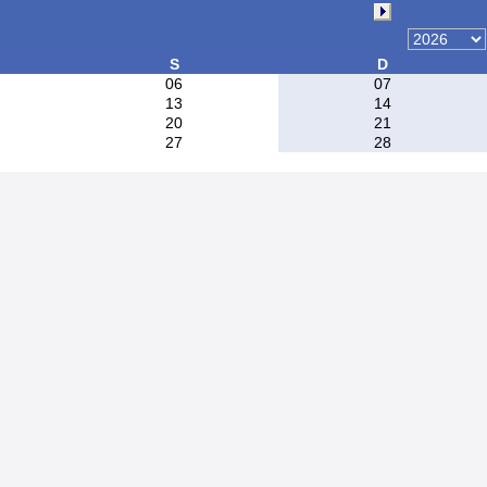
S
D
06
07
13
14
20
21
27
28