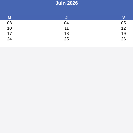
Juin 2026
M
J
V
03
04
05
10
11
12
17
18
19
24
25
26