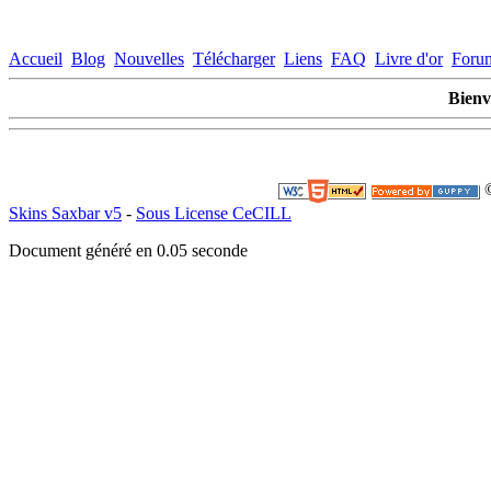
Accueil
Blog
Nouvelles
Télécharger
Liens
FAQ
Livre d'or
Foru
Bienv
©
Skins Saxbar v5
-
Sous License CeCILL
Document généré en 0.05 seconde