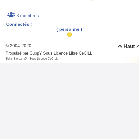
3 membres
Connectés :
( personne )
© 2004-2020
Haut

Propulsé par GuppY
Sous Licence Libre CeCILL
-
Skins Saxbar v5
Sous License CeCILL