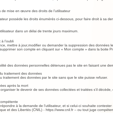
es de mise en œuvre des droits de l’utilisateur
sateur possède les droits énumérés ci-dessous, pour faire droit à sa 
’utilisateur dans un délai de trente jours maximum.
 à l’oubli
ance, mettre à jour,modifier ou demander la suppression des données le
eut supprimer son compte en cliquant sur « Mon compte » dans la boite 
abilité des données personnelles détenues pas le site en faisant une de
on du traitement des données
 au traitement des données par le site sans que le site puisse refuser.
nées après la mort
peut organiser le devenir de ses données collectées et traitées s’il décè
e compétente
répondre à la demande de l’utilisateur, et si celui-ci souhaite contester ce
ue et des Libertés (CNIL) - https://www.cnil.fr – ou tout juge compéten