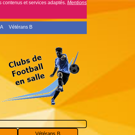
es contenus et services adaptés.
Mentions
 A
Vétérans B
Connexion
Vétérans B