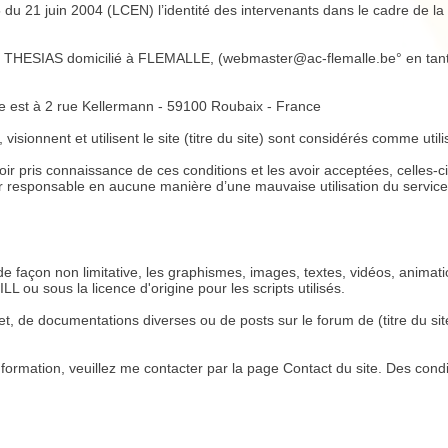
5 du 21 juin 2004 (LCEN) l’identité des intervenants dans le cadre de la r
Guy THESIAS domicilié à FLEMALLE, (webmaster@ac-flemalle.be° en tant q
ge est à 2 rue Kellermann - 59100 Roubaix - France
, visionnent et utilisent le site (titre du site) sont considérés comme utili
avoir pris connaissance de ces conditions et les avoir acceptées, celles-
ur responsable en aucune manière d’une mauvaise utilisation du service
 de façon non limitative, les graphismes, images, textes, vidéos, animati
L ou sous la licence d'origine pour les scripts utilisés.
llet, de documentations diverses ou de posts sur le forum de (titre du si
formation, veuillez me contacter par la page Contact du site. Des condi