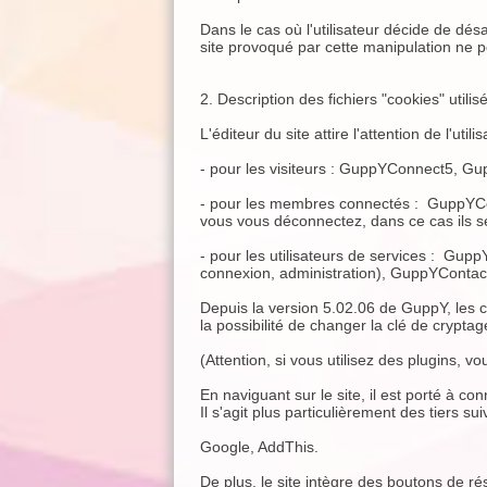
Dans le cas où l'utilisateur décide de désa
site provoqué par cette manipulation ne po
2. Description des fichiers "cookies" utilisé
L'éditeur du site attire l'attention de l'util
- pour les visiteurs : GuppYConnect5, G
- pour les membres connectés : GuppYCo
vous vous déconnectez, dans ce cas ils se
- pour les utilisateurs de services : Gupp
connexion, administration), GuppYContac
Depuis la version 5.02.06 de GuppY, les
la possibilité de changer la clé de cryptage
(Attention, si vous utilisez des plugins, v
En naviguant sur le site, il est porté à co
Il s'agit plus particulièrement des tiers su
Google, AddThis.
De plus, le site intègre des boutons de rés