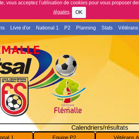
ite, vous acceptez l'utilisation de cookies pour vous proposer d
légales
.
OK
ns
Livre d'or
National 1
P2
Planning
Stats
Vétérans
Calendriers/résultats
onal 1
Equipe P2
Vétérans A