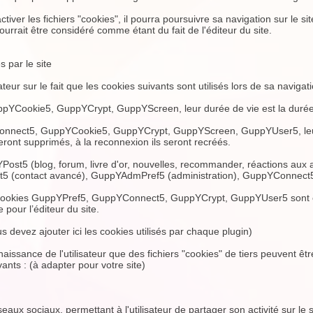
ctiver les fichiers "cookies", il pourra poursuivre sa navigation sur le s
urrait être considéré comme étant du fait de l'éditeur du site.
s par le site
isateur sur le fait que les cookies suivants sont utilisés lors de sa navigati
uppYCookie5, GuppYCrypt, GuppYScreen, leur durée de vie est la durée
nnect5, GuppYCookie5, GuppYCrypt, GuppYScreen, GuppYUser5, leur d
ront supprimés, à la reconnexion ils seront recréés.
YPost5 (blog, forum, livre d'or, nouvelles, recommander, réactions aux a
t5 (contact avancé), GuppYAdmPref5 (administration), GuppYConnect5 
 cookies GuppYPref5, GuppYConnect5, GuppYCrypt, GuppYUser5 sont cr
 pour l’éditeur du site.
ous devez ajouter ici les cookies utilisés par chaque plugin)
nnaissance de l'utilisateur que des fichiers "cookies" de tiers peuvent êtr
ivants : (à adapter pour votre site)
eaux sociaux, permettant à l'utilisateur de partager son activité sur le 