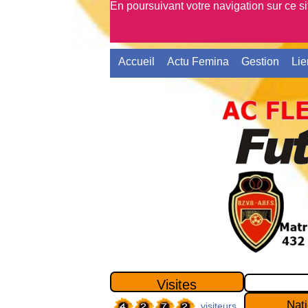
En poursuivant votre navigation sur ce s
Accueil
Actu Femina
Gestion
Lie
Visites
Nati
visiteurs