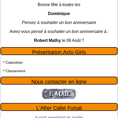
Bonne fête à toutes les
Dominique
Pensez à souhaiter un bon anniversaire
Aviez-vous pensé à souhaiter un bon anniversaire à :
Robert Mathy
le 06 Août ?
Présentation Actu Girls
º
Calendrier
º
Classement
Nous contacter en ligne
L'After Cafet Futsal
Avant pendant et après