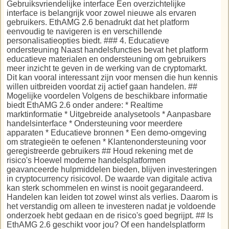
Gebruiksvriendelijke interface Een overzichtelijke
interface is belangrijk voor zowel nieuwe als ervaren
gebruikers. EthAMG 2.6 benadrukt dat het platform
eenvoudig te navigeren is en verschillende
personalisatieopties biedt. ### 4. Educatieve
ondersteuning Naast handelsfuncties bevat het platform
educatieve materialen en ondersteuning om gebruikers
meer inzicht te geven in de werking van de cryptomarkt.
Dit kan vooral interessant zijn voor mensen die hun kennis
willen uitbreiden voordat zij actief gaan handelen. ##
Mogelijke voordelen Volgens de beschikbare informatie
biedt EthAMG 2.6 onder andere: * Realtime
marktinformatie * Uitgebreide analysetools * Aanpasbare
handelsinterface * Ondersteuning voor meerdere
apparaten * Educatieve bronnen * Een demo-omgeving
om strategieën te oefenen * Klantenondersteuning voor
geregistreerde gebruikers ## Houd rekening met de
risico's Hoewel moderne handelsplatformen
geavanceerde hulpmiddelen bieden, blijven investeringen
in cryptocurrency risicovol. De waarde van digitale activa
kan sterk schommelen en winst is nooit gegarandeerd.
Handelen kan leiden tot zowel winst als verlies. Daarom is
het verstandig om alleen te investeren nadat je voldoende
onderzoek hebt gedaan en de risico's goed begrijpt. ## Is
EthAMG 2.6 geschikt voor jou? Of een handelsplatform