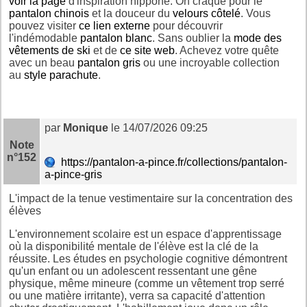
voir la page
d'inspiration nippone. On craque pour le
pantalon chinois
et la douceur du
velours côtelé
. Vous
pouvez visiter
ce lien externe
pour découvrir
l'indémodable
pantalon blanc
. Sans oublier la
mode des
vêtements de ski
et de
ce site web
. Achevez votre quête
avec un beau
pantalon gris
ou une incroyable collection
au
style parachute
.
par
Monique
le 14/07/2026 09:25
Note
n°152
https://pantalon-a-pince.fr/collections/pantalon-
a-pince-gris
L'impact de la tenue vestimentaire sur la concentration des
élèves
L'environnement scolaire est un espace d'apprentissage
où la disponibilité mentale de l'élève est la clé de la
réussite. Les études en psychologie cognitive démontrent
qu'un enfant ou un adolescent ressentant une gêne
physique, même mineure (comme un vêtement trop serré
ou une matière irritante), verra sa capacité d'attention