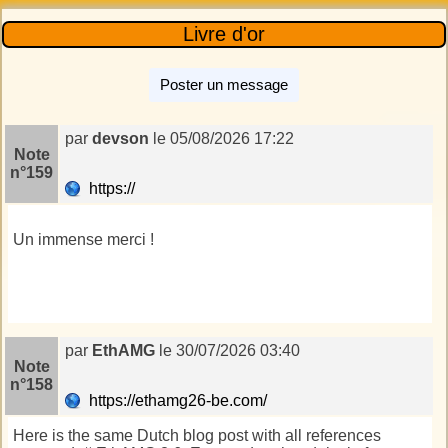
Livre d'or
Poster un message
par
devson
le 05/08/2026 17:22
Note
n°159
https://
Un immense merci !
hills district solar installers
par
EthAMG
le 30/07/2026 03:40
Note
n°158
https://ethamg26-be.com/
Here is the same Dutch blog post with all references