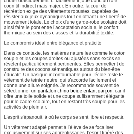
chuter drastiquement. L'habillement joue donc un rôle
cognitif indirect mais majeur. En outre, la cour de
récréation exige des vêtements robustes, capables de
résister aux jeux dynamiques tout en offrant une liberté de
mouvement totale. Le choix d'une garde-robe scolaire doit
ainsi faire le pont entre l'acceptation sociale, le confort
thermique au sein des classes et la durabilité textile.
Le compromis idéal entre élégance et praticité
Dans ce contexte, les matières naturelles comme le coton
souple et les coupes droites ou ajustées sans excès se
révèlent particulièrement pertinentes. Elles permettent de
construire des cocons sémantiques autour du bien-être
éducatif. Un basique incontournable pour l'école reste le
vêtement de teinte neutre, qui s'accorde facilement et
donne une allure soignée. Je recommande souvent de
sélectionner un
pantalon chino beige enfant garçon
, car il
offre une toile solide et une coupe suffisamment élégante
pour le cadre scolaire, tout en restant très souple pour les
activités de plein air.
L'esprit s'épanouit là où le corps se sent libre et respecté.
Un vêtement adapté permet à l'élève de se focaliser
exclusivement sur ses apprentissages, l'esprit libéré des