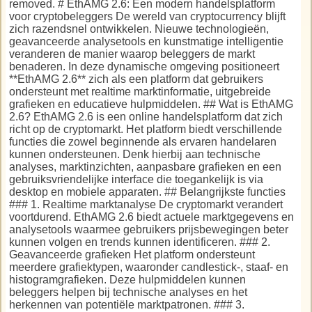
removed. # EthAMG 2.6: Een modern handelsplatform
voor cryptobeleggers De wereld van cryptocurrency blijft
zich razendsnel ontwikkelen. Nieuwe technologieën,
geavanceerde analysetools en kunstmatige intelligentie
veranderen de manier waarop beleggers de markt
benaderen. In deze dynamische omgeving positioneert
**EthAMG 2.6** zich als een platform dat gebruikers
ondersteunt met realtime marktinformatie, uitgebreide
grafieken en educatieve hulpmiddelen. ## Wat is EthAMG
2.6? EthAMG 2.6 is een online handelsplatform dat zich
richt op de cryptomarkt. Het platform biedt verschillende
functies die zowel beginnende als ervaren handelaren
kunnen ondersteunen. Denk hierbij aan technische
analyses, marktinzichten, aanpasbare grafieken en een
gebruiksvriendelijke interface die toegankelijk is via
desktop en mobiele apparaten. ## Belangrijkste functies
### 1. Realtime marktanalyse De cryptomarkt verandert
voortdurend. EthAMG 2.6 biedt actuele marktgegevens en
analysetools waarmee gebruikers prijsbewegingen beter
kunnen volgen en trends kunnen identificeren. ### 2.
Geavanceerde grafieken Het platform ondersteunt
meerdere grafiektypen, waaronder candlestick-, staaf- en
histogramgrafieken. Deze hulpmiddelen kunnen
beleggers helpen bij technische analyses en het
herkennen van potentiële marktpatronen. ### 3.