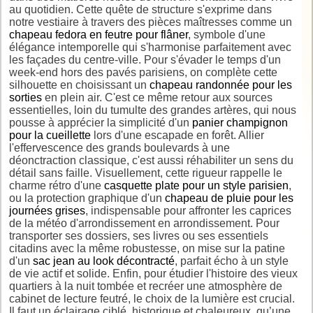
au quotidien. Cette quête de structure s'exprime dans
notre vestiaire à travers des pièces maîtresses comme un
chapeau fedora en feutre pour flâner
, symbole d'une
élégance intemporelle qui s'harmonise parfaitement avec
les façades du centre-ville. Pour s'évader le temps d'un
week-end hors des pavés parisiens, on complète cette
silhouette en choisissant un
chapeau randonnée pour les
sorties
en plein air. C'est ce même retour aux sources
essentielles, loin du tumulte des grandes artères, qui nous
pousse à apprécier la simplicité d'un
panier champignon
pour la cueillette
lors d'une escapade en forêt. Allier
l'effervescence des grands boulevards à une
déonctraction classique, c'est aussi réhabiliter un sens du
détail sans faille. Visuellement, cette rigueur rappelle le
charme rétro d'une
casquette plate pour un style parisien
,
ou la protection graphique d'un
chapeau de pluie pour les
journées grises
, indispensable pour affronter les caprices
de la météo d'arrondissement en arrondissement. Pour
transporter ses dossiers, ses livres ou ses essentiels
citadins avec la même robustesse, on mise sur la patine
d'un
sac jean au look décontracté
, parfait écho à un style
de vie actif et solide. Enfin, pour étudier l'histoire des vieux
quartiers à la nuit tombée et recréer une atmosphère de
cabinet de lecture feutré, le choix de la lumière est crucial.
Il faut un éclairage ciblé, historique et chaleureux, qu’une