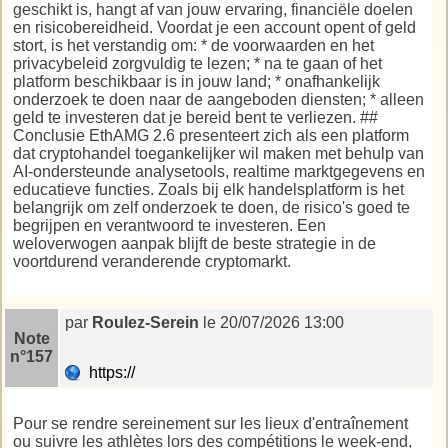
geschikt is, hangt af van jouw ervaring, financiële doelen
en risicobereidheid. Voordat je een account opent of geld
stort, is het verstandig om: * de voorwaarden en het
privacybeleid zorgvuldig te lezen; * na te gaan of het
platform beschikbaar is in jouw land; * onafhankelijk
onderzoek te doen naar de aangeboden diensten; * alleen
geld te investeren dat je bereid bent te verliezen. ##
Conclusie EthAMG 2.6 presenteert zich als een platform
dat cryptohandel toegankelijker wil maken met behulp van
AI-ondersteunde analysetools, realtime marktgegevens en
educatieve functies. Zoals bij elk handelsplatform is het
belangrijk om zelf onderzoek te doen, de risico's goed te
begrijpen en verantwoord te investeren. Een
weloverwogen aanpak blijft de beste strategie in de
voortdurend veranderende cryptomarkt.
par
Roulez-Serein
le 20/07/2026 13:00
Note
n°157
https://
Pour se rendre sereinement sur les lieux d'entraînement
ou suivre les athlètes lors des compétitions le week-end,