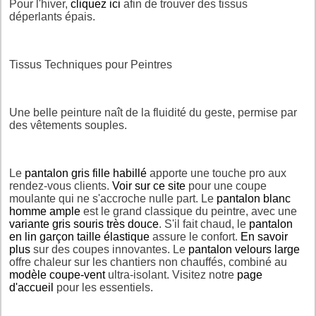
Pour l'hiver,
cliquez ici
afin de trouver des tissus
déperlants épais.
Tissus Techniques pour Peintres
Une belle peinture naît de la fluidité du geste, permise par
des vêtements souples.
Le
pantalon gris fille habillé
apporte une touche pro aux
rendez-vous clients.
Voir sur ce site
pour une coupe
moulante qui ne s'accroche nulle part. Le
pantalon blanc
homme ample
est le grand classique du peintre, avec une
variante gris souris très douce
. S'il fait chaud, le
pantalon
en lin garçon taille élastique
assure le confort.
En savoir
plus
sur des coupes innovantes. Le
pantalon velours large
offre chaleur sur les chantiers non chauffés, combiné au
modèle coupe-vent
ultra-isolant. Visitez notre
page
d'accueil
pour les essentiels.