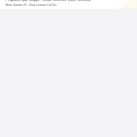
-
Skins Saxbar v5
Sous License CeCILL