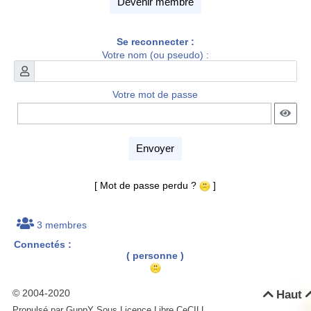
Devenir membre
Se reconnecter :
Votre nom (ou pseudo) :
Votre mot de passe
Envoyer
[ Mot de passe perdu ?
]
3 membres
Connectés :
( personne )
© 2004-2020
Haut

Propulsé par GuppY
Sous Licence Libre CeCILL