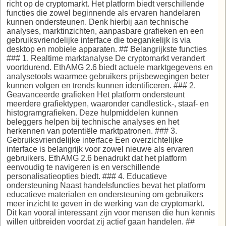
richt op de cryptomarkt. Het platform biedt verschillende
functies die zowel beginnende als ervaren handelaren
kunnen ondersteunen. Denk hierbij aan technische
analyses, marktinzichten, aanpasbare grafieken en een
gebruiksvriendelijke interface die toegankelijk is via
desktop en mobiele apparaten. ## Belangrijkste functies
### 1. Realtime marktanalyse De cryptomarkt verandert
voortdurend. EthAMG 2.6 biedt actuele marktgegevens en
analysetools waarmee gebruikers prijsbewegingen beter
kunnen volgen en trends kunnen identificeren. ### 2.
Geavanceerde grafieken Het platform ondersteunt
meerdere grafiektypen, waaronder candlestick-, staaf- en
histogramgrafieken. Deze hulpmiddelen kunnen
beleggers helpen bij technische analyses en het
herkennen van potentiële marktpatronen. ### 3.
Gebruiksvriendelijke interface Een overzichtelijke
interface is belangrijk voor zowel nieuwe als ervaren
gebruikers. EthAMG 2.6 benadrukt dat het platform
eenvoudig te navigeren is en verschillende
personalisatieopties biedt. ### 4. Educatieve
ondersteuning Naast handelsfuncties bevat het platform
educatieve materialen en ondersteuning om gebruikers
meer inzicht te geven in de werking van de cryptomarkt.
Dit kan vooral interessant zijn voor mensen die hun kennis
willen uitbreiden voordat zij actief gaan handelen. ##