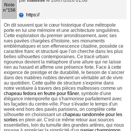
par
mallisse
le 20/07/2026 01:06
Note
n°156
https://
On dit souvent que le cœur historique d'une métropole
porte en lui une mémoire et une architecture singulières.
Cette exploration du premier arrondissement, avec ses
rues pavées chargées d'histoire, ses monuments
emblématiques et son effervescence citadine, possède ce
caractère franc et structuré que l’on cherche dans les plus
belles silhouettes contemporaines. Ce tracé urbain
rigoureux devient la métaphore d'une allure qui ne laisse
rien au hasard et affirme une présence forte. Face à cette
exigence de prestige et de durabilité, le besoin de s'ancrer
dans des matières nobles devient un véritable art de vivre
au quotidien. Cette quête de structure s'exprime dans
notre vestiaire à travers des pièces maîtresses comme un
chapeau fedora en feutre pour flâner
, symbole d'une
élégance intemporelle qui s'harmonise parfaitement avec
les façades du centre-ville. Pour s'évader le temps d'un
week-end hors des pavés parisiens, on complète cette
silhouette en choisissant un
chapeau randonnée pour les
sorties
en plein air. C'est ce même retour aux sources
essentielles, loin du tumulte des grandes artères, qui nous
pousse à apprécier la simplicité d'un
panier champignon