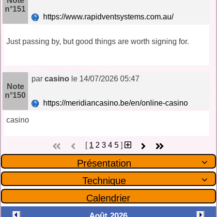
Note
n°151
https://www.rapidventsystems.com.au/
Just passing by, but good things are worth signing for.
par
casino
le 14/07/2026 05:47
Note
n°150
https://meridiancasino.be/en/online-casino
casino
[
1
2
3
4
5
]
Présentation

Technique

Calendrier