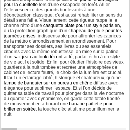
pour la cueillette
lors d'une escapade en forêt. Allier
l'effervescence des grands boulevards à une
déonctraction classique, c'est aussi réhabiliter un sens du
détail sans faille. Visuellement, cette rigueur rappelle le
charme rétro d'une
casquette plate pour un style parisien
,
ou la protection graphique d'un
chapeau de pluie pour les
journées grises
, indispensable pour affronter les caprices
de la météo d'arrondissement en arrondissement. Pour
transporter ses dossiers, ses livres ou ses essentiels
citadins avec la même robustesse, on mise sur la patine
d'un
sac jean au look décontracté
, parfait écho à un style
de vie actif et solide. Enfin, pour étudier l'histoire des vieux
quartiers à la nuit tombée et recréer une atmosphère de
cabinet de lecture feutré, le choix de la lumière est crucial.
Il faut un éclairage ciblé, historique et chaleureux, qu’une
lampe de banquier sur un bureau en chêne
diffuse avec
élégance pour sublimer l'espace. Et si l'on décide de
quitter sa table de travail pour plonger dans la vie nocturne
du quartier avec dynamisme, on garde cette totale liberté
de mouvement en arborant une
banane paillette pour
briller en soirée
, la touche d'éclat ultime pour illuminer la
nuit.