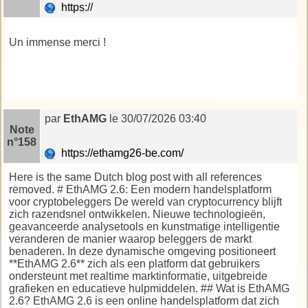
https://
Un immense merci !
hills district solar installers
par
EthAMG
le 30/07/2026 03:40
Note
n°158
https://ethamg26-be.com/
Here is the same Dutch blog post with all references
removed. # EthAMG 2.6: Een modern handelsplatform
voor cryptobeleggers De wereld van cryptocurrency blijft
zich razendsnel ontwikkelen. Nieuwe technologieën,
geavanceerde analysetools en kunstmatige intelligentie
veranderen de manier waarop beleggers de markt
benaderen. In deze dynamische omgeving positioneert
**EthAMG 2.6** zich als een platform dat gebruikers
ondersteunt met realtime marktinformatie, uitgebreide
grafieken en educatieve hulpmiddelen. ## Wat is EthAMG
2.6? EthAMG 2.6 is een online handelsplatform dat zich