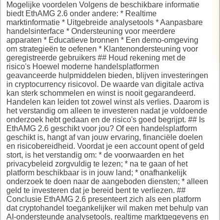
Mogelijke voordelen Volgens de beschikbare informatie
biedt EthAMG 2.6 onder andere: * Realtime
marktinformatie * Uitgebreide analysetools * Aanpasbare
handelsinterface * Ondersteuning voor meerdere
apparaten * Educatieve bronnen * Een demo-omgeving
om strategieën te oefenen * Klantenondersteuning voor
geregistreerde gebruikers ## Houd rekening met de
risico's Hoewel moderne handelsplatformen
geavanceerde hulpmiddelen bieden, blijven investeringen
in cryptocurrency risicovol. De waarde van digitale activa
kan sterk schommelen en winst is nooit gegarandeerd.
Handelen kan leiden tot zowel winst als verlies. Daarom is
het verstandig om alleen te investeren nadat je voldoende
onderzoek hebt gedaan en de risico's goed begrijpt. ## Is
EthAMG 2.6 geschikt voor jou? Of een handelsplatform
geschikt is, hangt af van jouw ervaring, financiële doelen
en risicobereidheid. Voordat je een account opent of geld
stort, is het verstandig om: * de voorwaarden en het
privacybeleid zorgvuldig te lezen; * na te gaan of het
platform beschikbaar is in jouw land; * onafhankelijk
onderzoek te doen naar de aangeboden diensten; * alleen
geld te investeren dat je bereid bent te verliezen. ##
Conclusie EthAMG 2.6 presenteert zich als een platform
dat cryptohandel toegankelijker wil maken met behulp van
AI-ondersteunde analysetools, realtime marktgegevens en