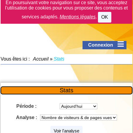
En poursuivant votre navigation sur ce site, vous acceptez
l'utilisation de cookies pour vous proposer des contenus et
services adaptés.
Mentions légales
.
OK
Connexion
Vous êtes ici :
Accueil
»
Stats
Stats
Période :
Analyse :
Voir l'analyse