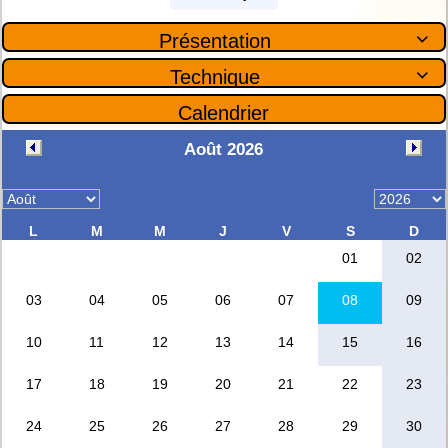
Présentation

Technique

Calendrier