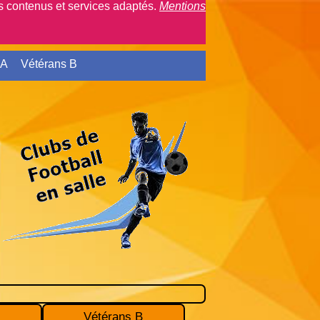
es contenus et services adaptés.
Mentions
 A
Vétérans B
Connexion
Vétérans B