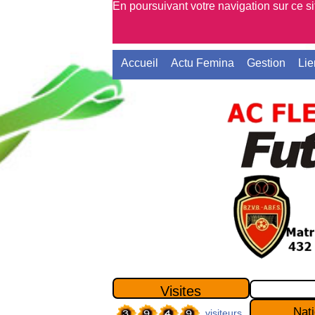
En poursuivant votre navigation sur ce s
Accueil
Actu Femina
Gestion
Lie
Visites
Nati
visiteurs