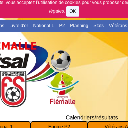
ite, vous acceptez l'utilisation de cookies pour vous proposer d
légales
.
OK
ns
Livre d'or
National 1
P2
Planning
Stats
Vétérans
Calendriers/résultats
onal 1
Equipe P2
Vétérans A