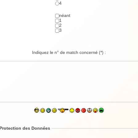
4
néant
1
2
3
Indiquez le n° de match concerné
(*)
:
 Protection des Données