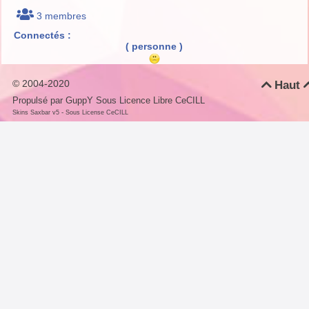
3 membres
Connectés :
( personne )
© 2004-2020
Haut

Propulsé par GuppY
Sous Licence Libre CeCILL
-
Skins Saxbar v5
Sous License CeCILL