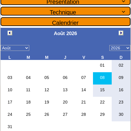
Présentation

Technique

Calendrier